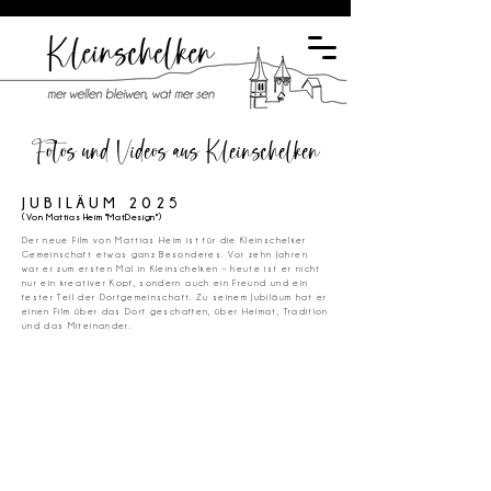
Fotos und Videos aus Kleinschelken
JUBILÄUM 2025
(Von Mattias Heim "MatDesign")
Der neue Film von Mattias Heim ist für die Kleinschelker
Gemeinschaft etwas ganz Besonderes. Vor zehn Jahren
war er zum ersten Mal in Kleinschelken – heute ist er nicht
nur ein kreativer Kopf, sondern auch ein Freund und ein
fester Teil der Dorfgemeinschaft. Zu seinem Jubiläum hat er
einen Film über das Dorf geschaffen, über Heimat, Tradition
und das Miteinander.