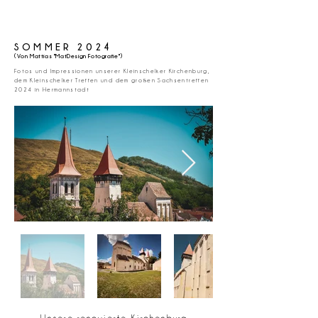
SOMMER 2024
(Von Mattias "MatDesign Fotografie")
Fotos und Impressionen unserer Kleinschelker Kirchenburg,
dem Kleinschelker Treffen
und dem großen Sachsentreffen
2024 in Hermannstadt